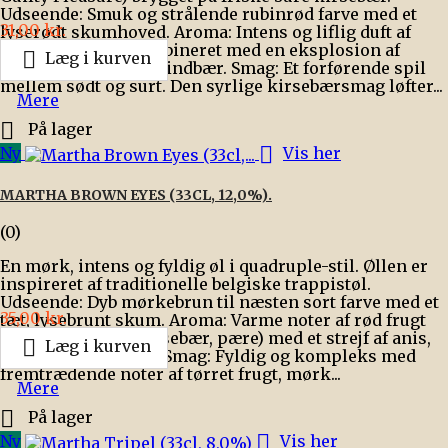
Udseende: Smuk og strålende rubinrød farve med et
Pris
31,00 kr.
lyserødt skumhoved. Aroma: Intens og liflig duft af
frisk marcipan kombineret med en eksplosion af

Læg i kurven
friske kirsebær og hindbær. Smag: Et forførende spil
mellem sødt og surt. Den syrlige kirsebærsmag løfter...
Mere

På lager

Ny
Vis her
MARTHA BROWN EYES (33CL, 12,0%).
(0)
En mørk, intens og fyldig øl i quadruple-stil. Øllen er
inspireret af traditionelle belgiske trappistøl.
Udseende: Dyb mørkebrun til næsten sort farve med et
Pris
35,00 kr.
tæt, lysebrunt skum. Aroma: Varme noter af rød frugt
(modne jordbær, kirsebær, pære) med et strejf af anis,

Læg i kurven
lakrids og karamel. Smag: Fyldig og kompleks med
fremtrædende noter af tørret frugt, mørk...
Mere

På lager

Ny
Vis her