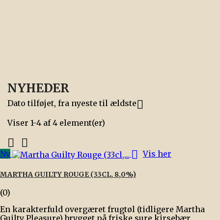
Pris
27,00 kr.

Læg i kurven
Mere

På lager
NYHEDER
Dato tilføjet, fra nyeste til ældste

Viser 1-4 af 4 element(er)



Ny
Vis her
MARTHA GUILTY ROUGE (33CL, 8,0%)
(0)
En karakterfuld overgæret frugtøl (tidligere Martha
Guilty Pleasure) brygget på friske sure kirsebær.