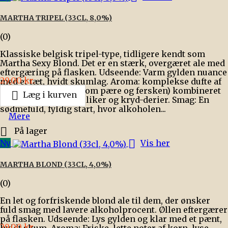
MARTHA TRIPEL (33CL, 8,0%)
(0)
Klassiske belgisk tripel-type, tidligere kendt som
Martha Sexy Blond. Det er en stærk, overgæret ale med
eftergæring på flasken. Udseende: Varm gylden nuance
Pris
29,00 kr.
med et tæt, hvidt skumlag. Aroma: komplekse dufte af
hvid tørret frugt (såsom pære og fersken) kombineret

Læg i kurven
med gær-noter af nelliker og kryd-derier. Smag: En
sødmefuld, fyldig start, hvor alkoholen...
Mere

På lager

Ny
Vis her
MARTHA BLOND (33CL, 4,0%)
(0)
En let og forfriskende blond ale til dem, der ønsker
fuld smag med lavere alkoholprocent. Øllen eftergærer
på flasken. Udseende: Lys gylden og klar med et pænt,
Pris
29,00 kr.
hvidt skum. Aroma: Friske, lette noter af korn, lyse