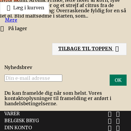
malte, milde blomster og et strejf af citrus fra de

Læg i kurven
belgiske humler. Smag: Overraskende fyldig for en så
let øl. Blid maltsødme i starten, som...
Mere

På lager

TILBAGE TIL TOPPEN
Nyhedsbrev
Du kan framelde dig når som helst. Vores
kontaktoplysninger til framelding er anført i
handelsbetingelserne.
VARER


BELGISK BRYG


DIN KONTO

