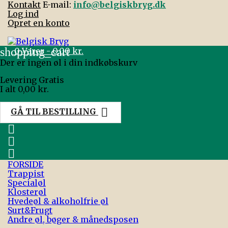
Kontakt
E-mail:
info@belgiskbryg.dk
Log ind
Opret en konto
shopping_cart
0
Varer - 0,00 kr.
Der er ingen øl i din indkøbskurv
Levering
Gratis
I alt
0,00 kr.

GÅ TIL BESTILLING



FORSIDE
Trappist
Specialøl
Klosterøl
Hvedeøl & alkoholfrie øl
Surt&Frugt
Andre øl, bøger & månedsposen