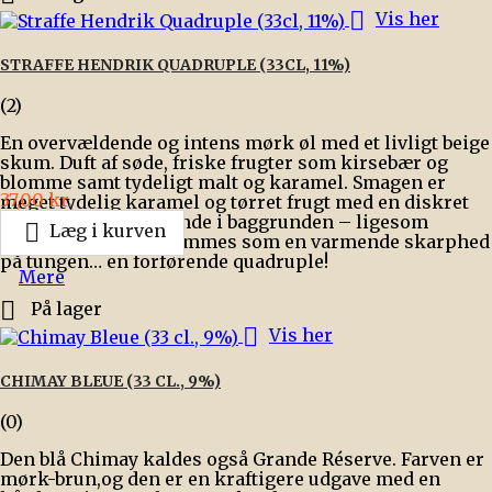

Vis her
STRAFFE HENDRIK QUADRUPLE (33CL, 11%)
(2)
En overvældende og intens mørk øl med et livligt beige
skum. Duft af søde, friske frugter som kirsebær og
blomme samt tydeligt malt og karamel. Smagen er
Pris
37,00 kr.
meget tydelig karamel og tørret frugt med en diskret
humlebitterhed lurende i baggrunden – ligesom

Læg i kurven
alkoholen, der fornemmes som en varmende skarphed
på tungen… en forførende quadruple!
Mere

På lager

Vis her
CHIMAY BLEUE (33 CL., 9%)
(0)
Den blå Chimay kaldes også Grande Réserve. Farven er
mørk-brun,og den er en kraftigere udgave med en