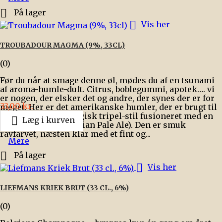

På lager

Vis her
TROUBADOUR MAGMA (9%, 33CL)
(0)
Før du når at smage denne øl, mødes du af en tsunami
af aroma-humle-duft. Citrus, boblegummi, apotek…. vi
er nogen, der elsker det og andre, der synes der er for
Pris
33,00 kr.
meget. Her er det amerikanske humler, der er brugt til
dry-hopping. En belgisk tripel-stil fusioneret med en

Læg i kurven
amerikansk IPA (Indian Pale Ale). Den er smuk
ravfarvet, næsten klar med et fint og...
Mere

På lager

Vis her
LIEFMANS KRIEK BRUT (33 CL., 6%)
(0)