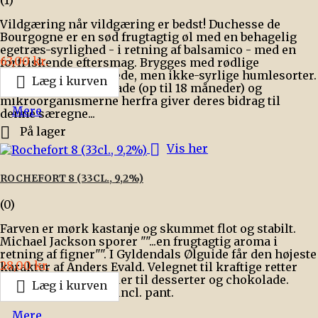
(1)
Vildgæring når vildgæring er bedst! Duchesse de
Bourgogne er en sød frugtagtig øl med en behagelig
egetræs-syrlighed - i retning af balsamico - med en
Pris
63,00 kr.
forfriskende eftersmag. Brygges med rødlige
maltsorter og krydrede, men ikke-syrlige humlesorter.

Læg i kurven
Modner på egetræsfade (op til 18 måneder) og
mikroorganismerne herfra giver deres bidrag til
Mere
denne særegne...

På lager

Vis her
ROCHEFORT 8 (33CL., 9,2%)
(0)
Farven er mørk kastanje og skummet flot og stabilt.
Michael Jackson sporer ""...en frugtagtig aroma i
retning af figner"". I Gyldendals Ølguide får den højeste
Pris
28,00 kr.
karakter af Anders Evald. Velegnet til kraftige retter
som fx and og gås eller til desserter og chokolade.

Læg i kurven
Bemærk - prisen er incl. pant.
Mere