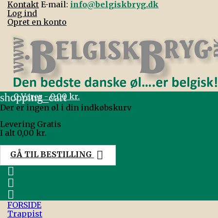
Kontakt
E-mail:
info@belgiskbryg.dk
Log ind
Opret en konto
shopping_cart
0
Varer - 0,00 kr.
Der er ingen øl i din indkøbskurv
Levering
Gratis
I alt
0,00 kr.

GÅ TIL BESTILLING



FORSIDE
Trappist