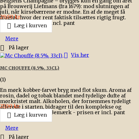
Belgiens Champagne – brygges kun én gang om året
på Brouwerij Liefmans (fra 1679): mod slutningen af
juli, når kirsebærrene er modne. En af de meget få
Pris
29,00 kr.
frugtøl, hvor der rent faktisk tilsættes rigtig frugt.
Bemærk - prisen er incl. pant

Læg i kurven
Mere

På lager

Vis her
MC CHOUFFE (8,5%, 33CL)
(1)
En mørk kobber-farvet bryg med flot skum. Aroma af
rosin, dadel og tobak blandet med tydelige dufte af
mørkristet malt. Alkoholen, der fornemmes tydeligt
Pris
27,00 kr.
allerede i starten, bidrager til den komplekse og
foranderlige smag. Bemærk - prisen er incl. pant

Læg i kurven
Mere

På lager