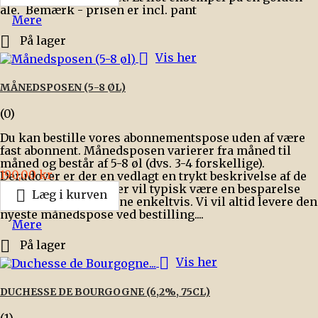
ale. Bemærk - prisen er incl. pant
Mere

På lager

Vis her
MÅNEDSPOSEN (5-8 ØL)
(0)
Du kan bestille vores abonnementspose uden af være
fast abonnent. Månedsposen varierer fra måned til
måned og består af 5-8 øl (dvs. 3-4 forskellige).
Pris
190,00 kr.
Derudover er der en vedlagt en trykt beskrivelse af de
enkelte øl i posen. Der vil typisk være en besparelse

Læg i kurven
fremfor at købe øllerne enkeltvis. Vi vil altid levere den
nyeste månedspose ved bestilling....
Mere

På lager

Vis her
DUCHESSE DE BOURGOGNE (6,2%, 75CL)