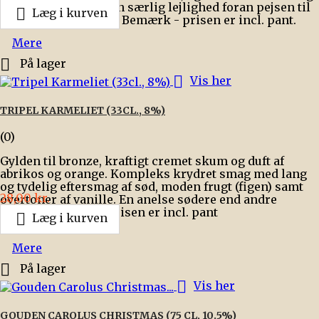
stabilt. Velegnet til en særlig lejlighed foran pejsen til

Læg i kurven
et stykke chokolade. Bemærk - prisen er incl. pant.
Mere

På lager

Vis her
TRIPEL KARMELIET (33CL., 8%)
(0)
Gylden til bronze, kraftigt cremet skum og duft af
abrikos og orange. Kompleks krydret smag med lang
og tydelig eftersmag af sød, moden frugt (figen) samt
Pris
28,00 kr.
overtoner af vanille. En anelse sødere end andre
tripler. Bemærk - prisen er incl. pant

Læg i kurven
Mere

På lager

Vis her
GOUDEN CAROLUS CHRISTMAS (75 CL, 10.5%)