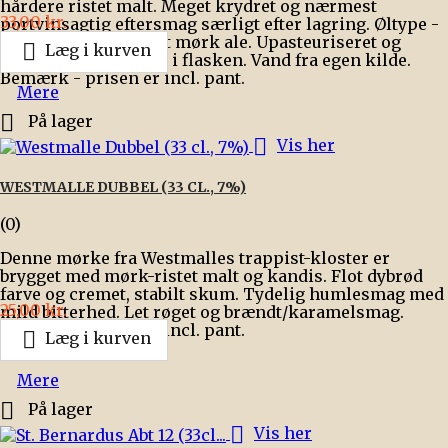
hårdere ristet malt. Meget krydret og nærmest
Pris
33,00 kr.
portvinsagtig eftersmag særligt efter lagring. Øltype -
Trappist - overgæret mørk ale. Upasteuriseret og

Læg i kurven
ufiltreret. Eftergæret i flasken. Vand fra egen kilde.
Bemærk - prisen er incl. pant.
Mere

På lager

Vis her
WESTMALLE DUBBEL (33 CL., 7%)
(0)
Denne mørke fra Westmalles trappist-kloster er
brygget med mørk-ristet malt og kandis. Flot dybrød
farve og cremet, stabilt skum. Tydelig humlesmag med
Pris
25,00 kr.
mild bitterhed. Let røget og brændt/karamelsmag.
Bemærk - prisen er incl. pant.

Læg i kurven
Mere

På lager

Vis her