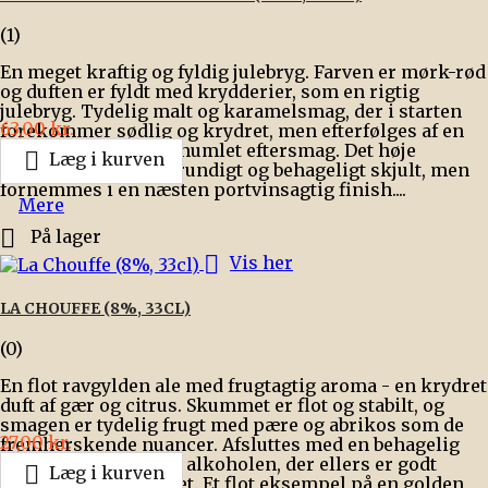
(1)
En meget kraftig og fyldig julebryg. Farven er mørk-rød
og duften er fyldt med krydderier, som en rigtig
julebryg. Tydelig malt og karamelsmag, der i starten
Pris
63,00 kr.
forekommer sødlig og krydret, men efterfølges af en
behagelig let syrlig, humlet eftersmag. Det høje

Læg i kurven
alkoholindhold er grundigt og behageligt skjult, men
fornemmes i en næsten portvinsagtig finish....
Mere

På lager

Vis her
LA CHOUFFE (8%, 33CL)
(0)
En flot ravgylden ale med frugtagtig aroma - en krydret
duft af gær og citrus. Skummet er flot og stabilt, og
smagen er tydelig frugt med pære og abrikos som de
Pris
27,00 kr.
fremherskende nuancer. Afsluttes med en behagelig
varmende følelse fra alkoholen, der ellers er godt

Læg i kurven
skjult i smagsforløbet. Et flot eksempel på en golden