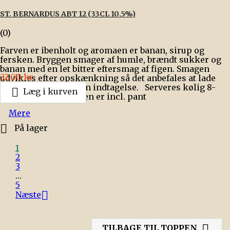
ST. BERNARDUS ABT 12 (33CL 10,5%)
(0)
Farven er ibenholt og aromaen er banan, sirup og
fersken. Bryggen smager af humle, brændt sukker og
banan med en let bitter eftersmag af figen. Smagen
Pris
32,00 kr.
udvikles efter opskænkning så det anbefales at lade
bryggen stå lidt inden indtagelse. Serveres kølig 8-

Læg i kurven
12°C. Bemærk - prisen er incl. pant
Mere

På lager
1
2
3
…
5

Næste

TILBAGE TIL TOPPEN