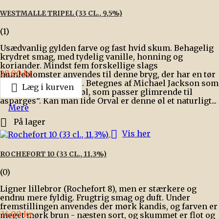
WESTMALLE TRIPEL (33 CL., 9,5%)
(1)
Usædvanlig gylden farve og fast hvid skum. Behagelig
krydret smag, med tydelig vanille, honning og
koriander. Mindst fem forskellige slags
Pris
28,00 kr.
humleblomster anvendes til denne bryg, der har en tør
og humlet eftersmag. Betegnes af Michael Jackson som

Læg i kurven
”en af verdens store øl, som passer glimrende til
asparges”. Kan man lide Orval er denne øl et naturligt...
Mere

På lager

Vis her
ROCHEFORT 10 (33 CL., 11,3%)
(0)
Ligner lillebror (Rochefort 8), men er stærkere og
endnu mere fyldig. Frugtrig smag og duft. Under
fremstillingen anvendes der mørk kandis, og farven er
Pris
36,00 kr.
meget mørk brun - næsten sort, og skummet er flot og