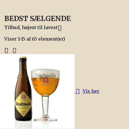

På lager
BEDST SÆLGENDE
Tilbud, højest til lavest

Viser 1-15 af 65 element(er)



Vis her