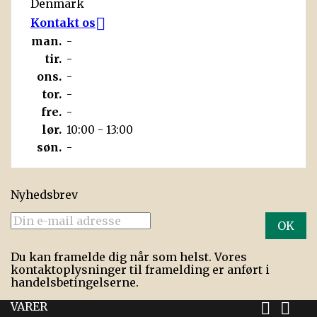
Denmark

Kontakt os
man.
-
tir.
-
ons.
-
tor.
-
fre.
-
lør.
10:00 - 13:00
søn.
-
Nyhedsbrev
Du kan framelde dig når som helst. Vores
kontaktoplysninger til framelding er anført i
handelsbetingelserne.
VARER

