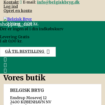
Kontakt
E-mail:
info@belgiskbryg.dk
Log ind
Opret en konto
shopping_cart
0
Varer - 0,00 kr.
Der er ingen øl i din indkøbskurv
Levering
Gratis
I alt
0,00 kr.

GÅ TIL BESTILLING



Vores butik
BELGISK BRYG
Emdrup Mosevej 12
2400 KØBENHAVN NV