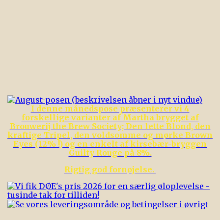
eksempel på en golden ale. Bemærk - prisen er
incl. pant
Pris
27,00 kr.

Læg i kurven
Mere

På lager
I denne månedspose præsenterer vi 4
forskellige varianter af Martha brygget af
Brouwerij the Brew Society; Den lette Blond, den
kraftige Tripel, den voldsomme og mørke Brown
Eyes (12% !) og en enkelt af kirsebær-bryggen
Guilty Rouge på 8%.
Rigtig god fornøjelse.