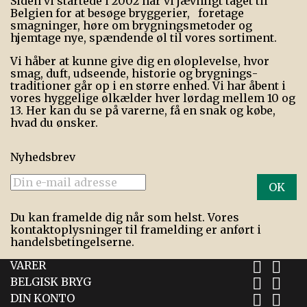
Siden vi startede i 2002 har vi jævnligt taget til
Belgien for at besøge bryggerier, foretage
smagninger, høre om brygningsmetoder og
hjemtage nye, spænd­ende øl til vores sortiment.
Vi håber at kunne give dig en øloplevelse, hvor
smag, duft, udseende, historie og brygnings­
traditioner går op i en større enhed. Vi har åbent i
vores hyggelige ølkælder hver lørdag mellem 10 og
13. Her kan du se på varerne, få en snak og købe,
hvad du ønsker.
Nyhedsbrev
Du kan framelde dig når som helst. Vores
kontaktoplysninger til framelding er anført i
handelsbetingelserne.
VARER


BELGISK BRYG


DIN KONTO

