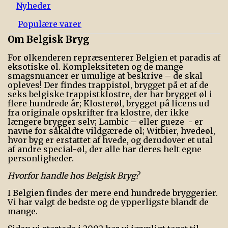
Nyheder
Populære varer
Om Belgisk Bryg
For ølkenderen repræsenterer Belgien et paradis af
eksotiske øl. Kompleksiteten og de mange
smagsnuancer er umulige at beskrive – de skal
opleves! Der findes trappist­øl, brygget på et af de
seks belgiske trappistklostre, der har brygget øl i
flere hundrede år; Klosterøl, brygget på licens ud
fra originale opskrifter fra klostre, der ikke
længere brygger selv; Lambic – eller gueze - er
navne for såkaldte vildgærede øl; Witbier, hvedeøl,
hvor byg er erstattet af hvede, og derudover et utal
af andre special-øl, der alle har deres helt egne
personligheder.
Hvorfor handle hos Belgisk Bryg?
I Belgien findes der mere end hundrede bryggerier.
Vi har valgt de bedste og de ypperligste blandt de
mange.