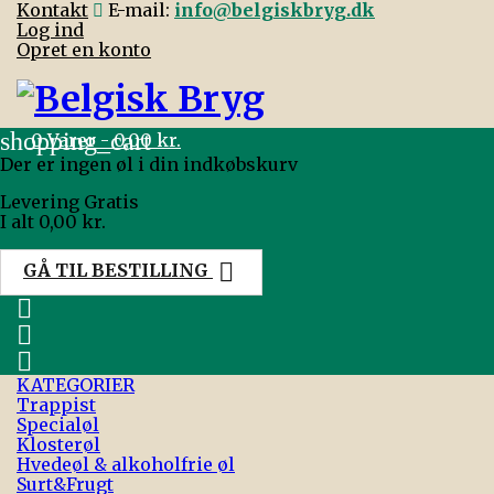
Kontakt
E-mail:
info@belgiskbryg.dk
Log ind
Opret en konto
shopping_cart
0
Varer - 0,00 kr.
Der er ingen øl i din indkøbskurv
Levering
Gratis
I alt
0,00 kr.

GÅ TIL BESTILLING



KATEGORIER
Trappist
Specialøl
Klosterøl
Hvedeøl & alkoholfrie øl
Surt&Frugt