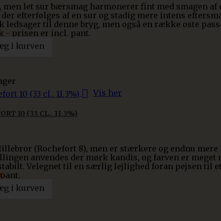
, men let sur bærsmag harmonerer fint med smagen af eg
, der efterfølges af en sur og stadig mere intens efters
k ledsager til denne bryg, men også en række oste pa
.
- prisen er incl. pant.
æg i kurven
ager

Vis her
RT 10 (33 CL., 11,3%)
lillebror (Rochefort 8), men er stærkere og endnu mere 
llingen anvendes der mørk kandis, og farven er meget
 stabilt. Velegnet til en særlig lejlighed foran pejsen ti
r.
 pant.
æg i kurven