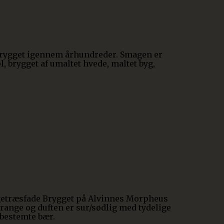
 brygget igennem århundreder. Smagen er
, brygget af umaltet hvede, maltet byg,
 egetræsfade Brygget på Alvinnes Morpheus
range og duften er sur/sødlig med tydelige
ubestemte bær.