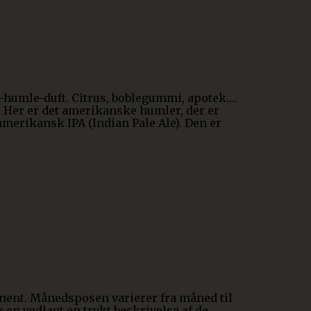
-humle-duft. Citrus, boblegummi, apotek….
t. Her er det amerikanske humler, der er
 amerikansk IPA (Indian Pale Ale). Den er
nent. Månedsposen varierer fra måned til
r en vedlagt en trykt beskrivelse af de