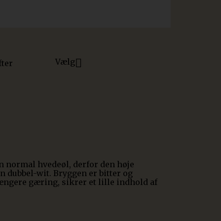
Vælg

fter
en normal hvedeøl, derfor den høje
n dubbel-wit. Bryggen er bitter og
gere gæring, sikrer et lille indhold af