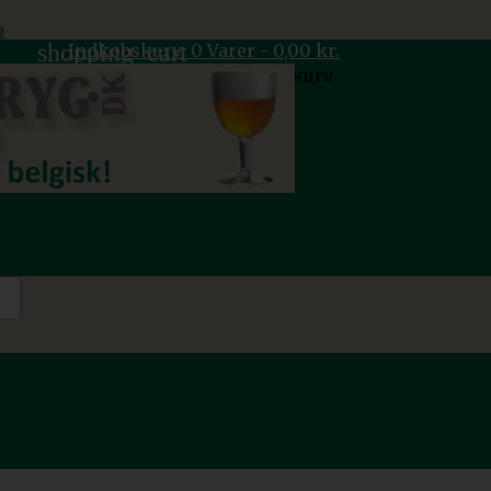
o
shopping_cart
Indkøbskurv:
0
Varer - 0,00 kr.
Der er ingen øl i din indkøbskurv
Levering
Gratis