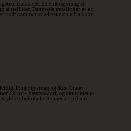
etræ fra faddet. En duft og smag af
mag af nelliker. Dampede muslinger er en
sser godt sammen med geuzerne fra Boon.
fyldig. Frugtrig smag og duft. Under
 mørk brun - næsten sort, og skummet er
l et stykke chokolade. Bemærk - prisen