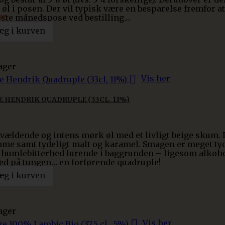
 øl i posen. Der vil typisk være en besparelse fremfor at 
kr.
ste månedspose ved bestilling....
æg i kurven
ager

Vis her
 HENDRIK QUADRUPLE (33CL, 11%)
vældende og intens mørk øl med et livligt beige skum. D
me samt tydeligt malt og karamel. Smagen er meget tyd
t humlebitterhed lurende i baggrunden – ligesom alko
.
d på tungen… en forførende quadruple!
æg i kurven
ager

Vis her