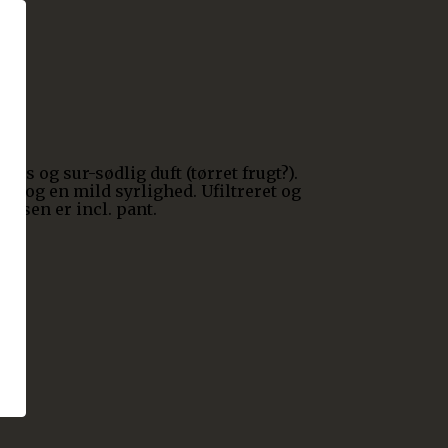
 og sur-sødlig duft (tørret frugt?).
ds og en mild syrlighed. Ufiltreret og
prisen er incl. pant.