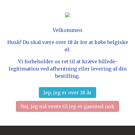
ager

Vis her
Velkommen
U GRAND CRU (10,5%, 75CL)
Husk! Du skal være over 18 år for at købe belgiske
øl.
run bryg med et beskedent skum, men overvældende vinøs
er fyldig med ristet malt, kandissukker, en smule lakri
Vi forbeholder os ret til at kræve billede-
ring i flasken. Må gerne lagres et år eller to. Bemærk - 
.
legitimation ved afhentning eller levering af din
bestilling.
æg i kurven
Jep, jeg er over 18 år
ager

Vis her
Nej, jeg må vente til jeg er gammel nok
OON MARIAGE PARFAIT (8%, 37CL)