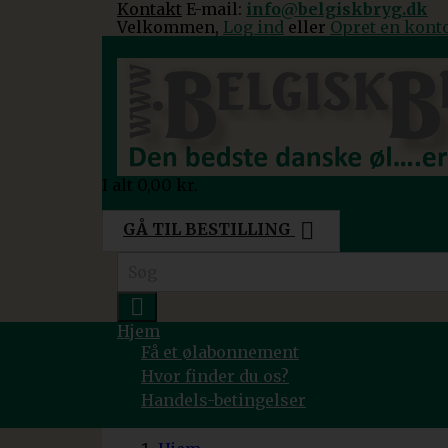
Kontakt
E-mail:
info@belgiskbryg.dk
Velkommen,
Log ind
eller
Opret en kont
I alt
0,00 kr.

GÅ TIL BESTILLING

Hjem
Få et ølabonnement
Hvor finder du os?
Handels-betingelser