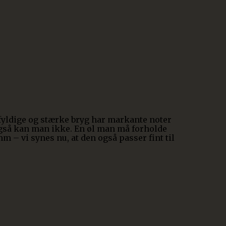
 fyldige og stærke bryg har markante noter
 også kan man ikke. En øl man må forholde
mm – vi synes nu, at den også passer fint til