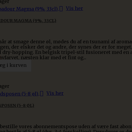
ager

Vis her
DOUR MAGMA (9%, 33CL)
når at smage denne øl, mødes du af en tsunami af aroma
ogen, der elsker det og andre, der synes der er for mege
il dry-hopping. En belgisk tripel-stil fusioneret med en
.
vfarvet, næsten klar med et fint og...
æg i kurven
ager

Vis her
POSEN (5-8 ØL)
bestille vores abonnementspose uden af være fast abon
g består af 5-8 øl (dvs. 3-4 forskellige). Derudover er de