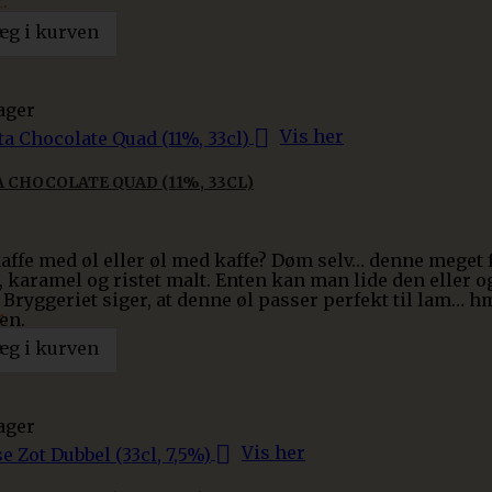
.
æg i kurven
ager

Vis her
 CHOCOLATE QUAD (11%, 33CL)
kaffe med øl eller øl med kaffe? Døm selv… denne meget
e, karamel og ristet malt. Enten kan man lide den eller
 J. Bryggeriet siger, at denne øl passer perfekt til lam… h
.
en.
æg i kurven
ager

Vis her