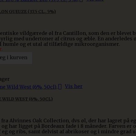
ON GUEUZE (37,5 CL., 5%)
entiske vildgærede øl fra Cantillon, som den er blevet
yrlig med undertoner af citrus og æble. En anderledes øl
humle og et utal af tilfældige mikroorganismer.
r.
æg i kurven
ager

Vis her
 WILD WEST (6%, 50CL)
 fra Alvinnes Oak Collection, dvs øl, der har lagret på
og har ligget på Bordeaux fade i 8 måneder. Farven er o
f eg og ribs, samt delvist af abrikoser og i mindre grad 