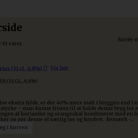
rside
Sortér e
 61 varer.

Vis her
S (33 CL., 6,8%)
give ekstra fylde, er der 40% mere malt i bryggen end i 
styrke – man kunne fristes til at kalde denne bryg for e
ingen af koriander og orangeskal kombineret med en læn
.
ker og gør denne øl særlig tør og krydret. Bemærk -...
æg i kurven