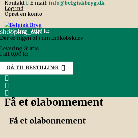
Kontakt
E-mail:
info@belgiskbryg.dk
Log ind
Opret en konto
shopping_cart
0
Varer - 0,00 kr.
Der er ingen øl i din indkøbskurv
Levering
Gratis
I alt
0,00 kr.

GÅ TIL BESTILLING



Få et ølabonnement
Få et ølabonnement