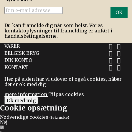
Du kan framelde dig når som helst. Vores
kontaktoplysninger til framelding er anført i
handelsbetingelserne.
VARER


BELGISK BRYG


DIN KONTO


KONTAKT


Her på siden har vi udover øl også cookies, håber
det er ok med dig
mere information
Tilpas cookies
Ok med mig
Cookie opsætning
Nødvendige cookies
(tekniske)
Nej