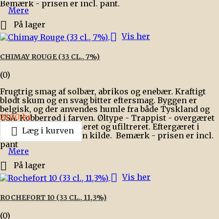
Bemærk - prisen er incl. pant.
Mere

På lager

Vis her
CHIMAY ROUGE (33 CL., 7%)
(0)
Frugtrig smag af solbær, abrikos og enebær. Kraftigt
blødt skum og en svag bitter eftersmag. Byggen er
belgisk, og der anvendes humle fra både Tyskland og
Pris
23,00 kr.
USA. Kobberrød i farven. Øltype - Trappist - overgæret
mørk ale. Upasteuriseret og ufiltreret. Eftergæret i

Læg i kurven
flasken. Vand fra egen kilde. Bemærk - prisen er incl.
pant
Mere

På lager

Vis her
ROCHEFORT 10 (33 CL., 11,3%)
(0)