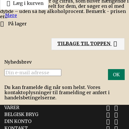
med strejf af blomster og citrus, som bliver hængende i

Læg i kurven
hver eneste slurk. Ideelt for dem, der søger en øl med
dybde – uden så høj alkoholprocent. Bemærk - prisen
Mere
er...

På lager

TILBAGE TIL TOPPEN
Nyhedsbrev
Du kan framelde dig når som helst. Vores
kontaktoplysninger til framelding er anført i
handelsbetingelserne.
VARER


BELGISK BRYG


DIN KONTO


KONTAKT