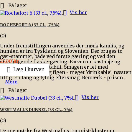

På lager

Vis her
ROCHEFORT 6 (33 CL., 7,5%)
(0)
Under fremstillingen anvendes der mørk kandis, og
humlen er fra Tyskland og Slovenien. Der bruges to
gær-stammer, både ved første gæring og ved den
Pris
25,00 kr.
efterfølgende flaske-gæring. Farven er kastanje og
skummet er flot og stabilt. Smagen er let med

Læg i kurven
antydning af tobak og figen - meget 'drinkable'; næsten
liflig. En lang og fyldig eftersmag. Bemærk - prisen...
Mere

På lager

Vis her
WESTMALLE DUBBEL (33 CL., 7%)
(0)
Denne mørke fra Westmalles trappist-kloster er