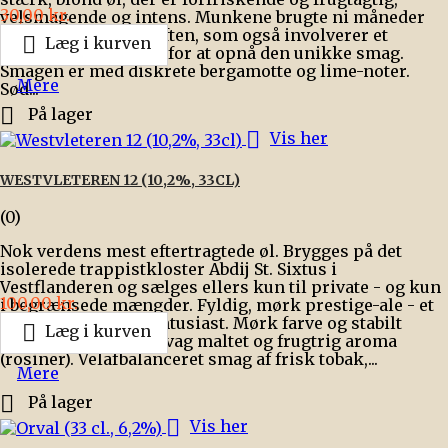
Pris
30,00 kr.
velsmagende og intens. Munkene brugte ni måneder
på at udvikle opskriften, som også involverer et

Læg i kurven
hemmeligt krydderi for at opnå den unikke smag.
Smagen er med diskrete bergamotte og lime-noter.
Mere
Sød...

På lager

Vis her
WESTVLETEREN 12 (10,2%, 33CL)
(0)
Nok verdens mest eftertragtede øl. Brygges på det
isolerede trappistkloster Abdij St. Sixtus i
Vestflanderen og sælges ellers kun til private - og kun
Pris
100,00 kr.
i begrænsede mængder. Fyldig, mørk prestige-ale - et
must for enhver ølentusiast. Mørk farve og stabilt

Læg i kurven
cremefarvet skum. Svag maltet og frugtrig aroma
(rosiner). Velafbalanceret smag af frisk tobak,...
Mere

På lager

Vis her