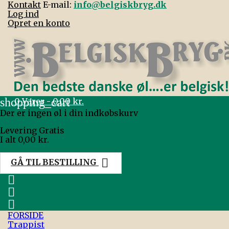
Kontakt
E-mail:
info@belgiskbryg.dk
Log ind
Opret en konto
shopping_cart
0
Varer - 0,00 kr.
Der er ingen øl i din indkøbskurv
Levering
Gratis
I alt
0,00 kr.

GÅ TIL BESTILLING



FORSIDE
Trappist