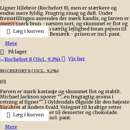
Ligner lillebror (Rochefort 8), men er stærkere og
endnu mere fyldig. Frugtrig smag og duft. Under
fremstillingen anvendes der mørk kandis, og farven er
Pris
36,00 kr.
meget mørk brun - næsten sort, og skummet er flot og
stabilt. Velegnet til en særlig lejlighed foran pejsen til

Læg i kurven
et stykke chokolade. Bemærk - prisen er incl. pant.
Mere

På lager

Vis her
ROCHEFORT 8 (33CL., 9,2%)
(0)
Farven er mørk kastanje og skummet flot og stabilt.
Michael Jackson sporer ""...en frugtagtig aroma i
retning af figner"". I Gyldendals Ølguide får den højeste
Pris
28,00 kr.
karakter af Anders Evald. Velegnet til kraftige retter
som fx and og gås eller til desserter og chokolade.

Læg i kurven
Bemærk - prisen er incl. pant.
Mere