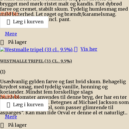
brygget med mørk-ristet malt og kandis. Flot dybrød
farve og cremet, stabilt skum. Tydelig humlesmag med
Pris
25,00 kr.
mild bitterhed. Let røget og brændt/karamelsmag.
Bemærk - prisen er incl. pant.

Læg i kurven
Mere

På lager

Vis her
WESTMALLE TRIPEL (33 CL., 9,5%)
(1)
Usædvanlig gylden farve og fast hvid skum. Behagelig
krydret smag, med tydelig vanille, honning og
koriander. Mindst fem forskellige slags
Pris
28,00 kr.
humleblomster anvendes til denne bryg, der har en tør
og humlet eftersmag. Betegnes af Michael Jackson som

Læg i kurven
”en af verdens store øl, som passer glimrende til
asparges”. Kan man lide Orval er denne øl et naturligt...
Mere

På lager