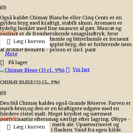
(0)
Også kaldet Chimay Blanche eller Cinq Cents er en
gylden bryg med kraftigt, stabilt skum. Aromaen er
tydelig humlet med fine nuancer af gær. Muscat og
Pris
27,00 kr.
rosiner er de fremherskende smagsindtryk, hvor
blandingen af aromahumle og bitterhumle er fornemt

Læg i kurven
afstemt. Endnu en trappist-bryg, der er forførende nem
at drikke! Bemærk - prisen er incl. pant
Mere

På lager

Vis her
CHIMAY BLEUE (33 CL., 9%)
(0)
Den blå Chimay kaldes også Grande Réserve. Farven er
mørk-brun,og den er en kraftigere udgave med en
hårdere ristet malt. Meget krydret og nærmest
Pris
33,00 kr.
portvinsagtig eftersmag særligt efter lagring. Øltype -
Trappist - overgæret mørk ale. Upasteuriseret og

Læg i kurven
ufiltreret. Eftergæret i flasken. Vand fra egen kilde.