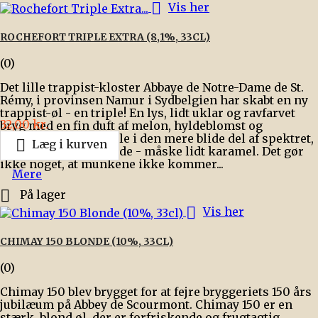

Vis her
ROCHEFORT TRIPLE EXTRA (8,1%, 33CL)
(0)
Det lille trappist-kloster Abbaye de Notre-Dame de St.
Rémy, i provinsen Namur i Sydbelgien har skabt en ny
trappist-øl - en triple! En lys, lidt uklar og ravfarvet
Pris
32,00 kr.
bryg med en fin duft af melon, hyldeblomst og
citrusfrugter. En triple i den mere blide del af spektret,

Læg i kurven
med en smule restsøde - måske lidt karamel. Det gør
ikke noget, at munkene ikke kommer...
Mere

På lager

Vis her
CHIMAY 150 BLONDE (10%, 33CL)
(0)
Chimay 150 blev brygget for at fejre bryggeriets 150 års
jubilæum på Abbey de Scourmont. Chimay 150 er en
stærk, blond øl, der er forfriskende og frugtagtig,