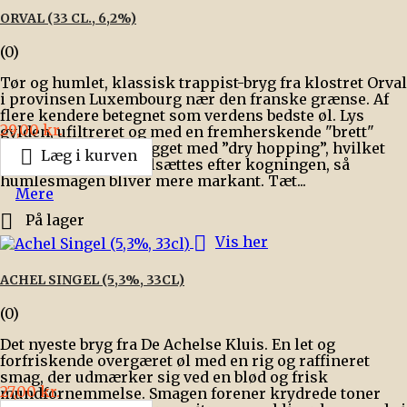
ORVAL (33 CL., 6,2%)
(0)
Tør og humlet, klassisk trappist-bryg fra klostret Orval
i provinsen Luxembourg nær den franske grænse. Af
flere kendere betegnet som verdens bedste øl. Lys
Pris
29,00 kr.
gylden, ufiltreret og med en fremherskende "brett"
smag. Yderligere brygget med ”dry hopping”, hvilket

Læg i kurven
betyder, at humlen tilsættes efter kogningen, så
humlesmagen bliver mere markant. Tæt...
Mere

På lager

Vis her
ACHEL SINGEL (5,3%, 33CL)
(0)
Det nyeste bryg fra De Achelse Kluis. En let og
forfriskende overgæret øl med en rig og raffineret
smag, der udmærker sig ved en blød og frisk
Pris
27,00 kr.
mundfornemmelse. Smagen forener krydrede toner